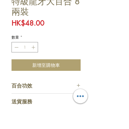
特級龍牙大百合 8
兩裝
價
HK$48.00
格
數量
*
新增至購物車
​百合功效
有清心安神、潤肺補氣、清熱止
送貨服務
咳、美容養顏
​收費
惠顧滿HKD $800 (折實計算)，即
主頁
購物
可享免費送貨服務，購物少於指定