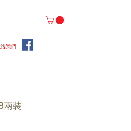
聯絡我們
8兩裝
價