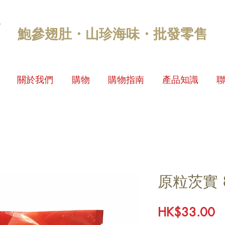
鮑參翅肚・山珍海味・批發零售
關於我們
購物
購物指南
產品知識
原粒茨實 
HK$33.00