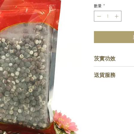
數量
*
茨實功效
生芡實無論半粒或
送貨服務
之效，熟芡實則有
收費
惠顧滿HKD $80
務，購物少於指定金
費。
運輸
運送服務將交由順
陽光海洋官方網站