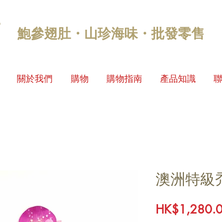
鮑參翅肚・山珍海味・批發零售
關於我們
購物
購物指南
產品知識
澳洲特級禿
HK$1,280.