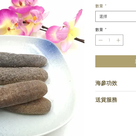
數量
*
選擇
數量
*
海參功效
降三高
送貨服務
豐富膠元蛋白
零膽固醇・零脂
惠顧滿HKD $80
補腎益精
務，購物少於指定金
養血潤燥
費。