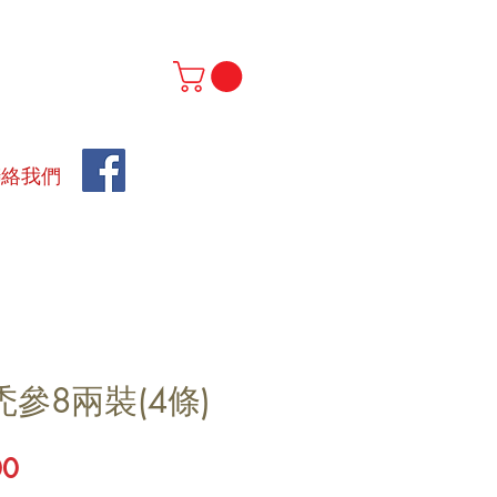
聯絡我們
參8兩裝(4條)
價
00