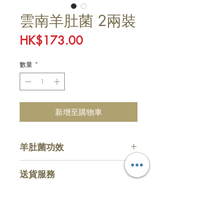
雲南羊肚菌 2兩裝
價
HK$173.00
格
數量
*
新增至購物車
羊肚菌功效
強身健體
送貨服務
增强免疫力
補腦提神
​收費
化痰理氣
惠顧滿HKD $800 (折實計算)，即
主頁
購物
可享免費送貨服務，購物少於指定