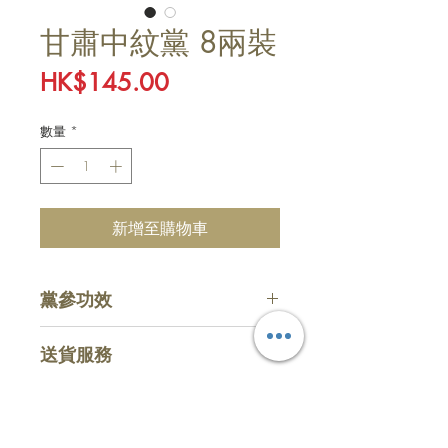
甘肅中紋黨 8兩裝
價
HK$145.00
格
數量
*
新增至購物車
黨參功效
補中益氣
送貨服務
生津
健脾益肺
​收費
惠顧滿HKD $800 (折實計算)，即
主頁
購物
可享免費送貨服務，購物少於指定