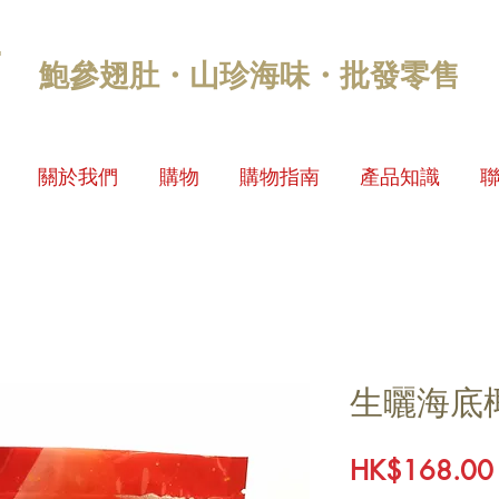
鮑參翅肚・山珍海味・批發零售
關於我們
購物
購物指南
產品知識
生曬海底
HK$168.00