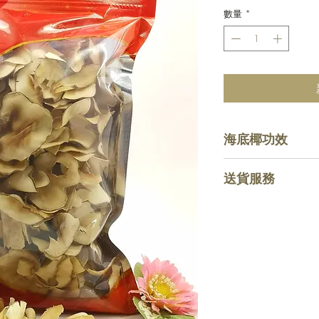
數量
*
海底椰功效
潤肺止咳，美容養
送貨服務
收費
惠顧滿HKD $80
務，購物少於指定金
費。
運輸
運送服務將交由順
陽光海洋官方網站