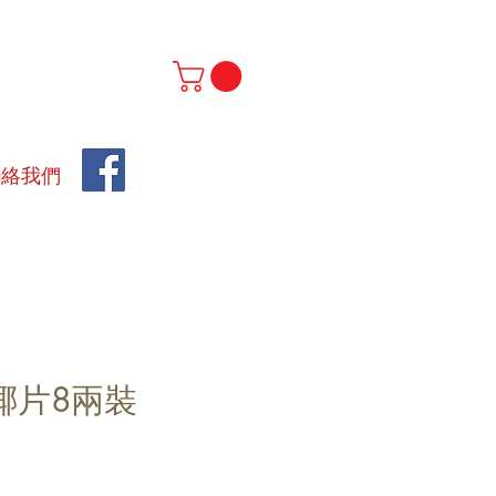
聯絡我們
椰片8兩裝
價