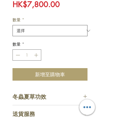
價
HK$7,800.00
格
數量
*
數量
*
新增至購物車
冬蟲夏草功效
益腎壯陽
送貨服務
補肺平喘
止咳化痰
惠顧滿HKD $800 (折實計算)，即
增強免疫力
可享免費送貨服務，購物少於指定
主頁
購物