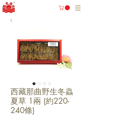
西藏那曲野生冬蟲
夏草 1兩 (約220-
240條)