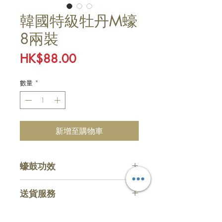
韓國特級牡丹M蠔
8兩裝
價
HK$88.00
格
數量
*
新增至購物車
蠔鼓功效
補血補鈣，養肝排毒，加快新陳代
送貨服務
謝，抗氧化養顏。
收費