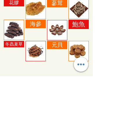
蔘茸
花膠
海參
鮑魚
元貝
冬蟲夏草
主頁
購物
關於我們
購物指南
服務承諾
分店地址
產品知識
條款及細則