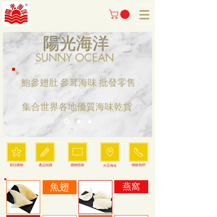
陽光海洋
SUNNY OCEAN
​鮑參翅肚 參茸海味 批發零售
​集合世界各地優質海味乾貨
前往購物
產品知識
購物指南
聯絡我們
分店地址
魚翅
燕窩