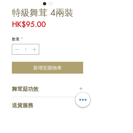
特級舞茸 4兩裝
價
HK$95.00
格
數量
*
新增至購物車
舞茸菇功效
增強免疫系統,降低三高及抗癌。
送貨服務
​收費
惠顧滿HKD $800 (折實計算)，即
主頁
購物
可享免費送貨服務，購物少於指定